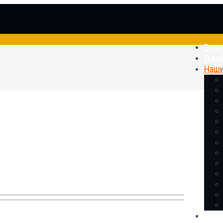
Глав
О ко
Наши
Лабо