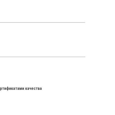
ификация
рея
акты
ертификатами качества