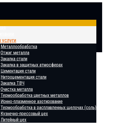
ная
мпании
 услуги
Металлообработка
Отжиг металла
Закалка стали
Закалка в защитных атмосферах
Цементация стали
Нитроцементация стали
Закалка ТВЧ
Очистка металла
Термообработка цветных металлов
Ионно-плазменное азотирование
Термообработка в расплавленных щелочах (соль)
Кузнечно-прессовый цех
Литейный цех
ратория