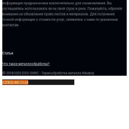
информация предназначена исключительно для ознакомления. Вы
соглашаетесь использовать ее на свой страх и риск. Пожалуйста, обратите
внимание на обновления прайс-листов и материалов. Для получения
точной информации о стоимости услуг, свяжитесь с нами по указанным
контактам.
Статьи
Что такое металлообработка?
© 2018-2020 ООО ОНИС - Термообработка металла Ижевск
+7(912)-441-11-24